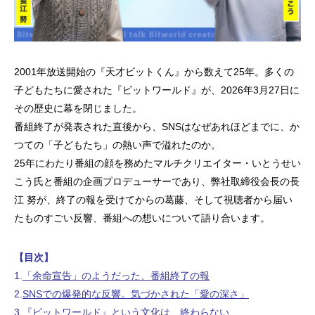
2001年放送開始の『天才ビットくん』から数えて25年。多くの
子どもたちに愛された『ビットワールド』が、2026年3月27日に
その歴史に幕を閉じました。
番組終了が発表された直後から、SNSはなぜあれほどまでに、か
つての「子どもたち」の熱い声で溢れたのか。
25年にわたり番組の顔を務めたマルチクリエイター・いとうせい
こう氏と番組の企画プロデューサーであり、弊社取締役会長の長
江 努が、終了の報を受けてからの葛藤、そして視聴者から届い
たものすごい反響、番組への想いについて語り合います。
【目次】
1.
「余命宣告」のようだった、番組終了の報
2.
SNSでの爆発的な反響。気づかされた「愛の深さ」
3.
『ビットワールド』という文化は、終わらない