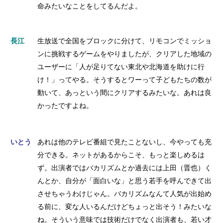
命みたいなことをしてるんだよ。
長江
生放送で全国をブロックに分けて、リモコンでミッショ
ンに挑戦するゲームをやりましたが、クリアした地域の
ユーザーに「人が足りてない東北や北海道を助けに行
け！」ってやる。そうするとワーって子どもたちの数が
動いて、あっという間にクリアするみたいな。あれは良
かったですよね。
いとう
あれは他のテレビ番組で見たことないし、今やっても充
分できる。ネットがあるからこそ、もっと楽しめるは
ず。出演者ではバカリズムとか過去には上田（晋也）く
んとか、自分が「面白いな」と思う若手を呼んできて出
させちゃうわけじゃん。バカリズムなんて人気が出始め
る前に、変な人いるんだけどちょっと出そう！みたいな
ね。そういう意味では技術だけでなく出演者も、若い才