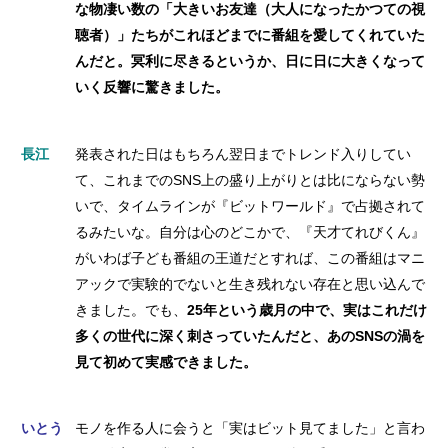
な物凄い数の「大きいお友達（大人になったかつての視
聴者）」たちがこれほどまでに番組を愛してくれていた
んだと。冥利に尽きるというか、日に日に大きくなって
いく反響に驚きました。
長江
発表された日はもちろん翌日までトレンド入りしてい
て、これまでのSNS上の盛り上がりとは比にならない勢
いで、タイムラインが『ビットワールド』で占拠されて
るみたいな。自分は心のどこかで、『天才てれびくん』
がいわば子ども番組の王道だとすれば、この番組はマニ
アックで実験的でないと生き残れない存在と思い込んで
きました。でも、
25年という歳月の中で、実はこれだけ
多くの世代に深く刺さっていたんだと、あのSNSの渦を
見て初めて実感できました。
いとう
モノを作る人に会うと「実はビット見てました」と言わ