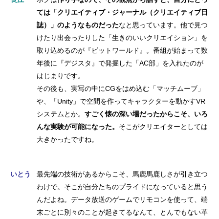
ては「クリエイティブ・ジャーナル（クリエイティブ日
誌）」のようなものだった
なと思っています。他で見つ
けたり出会ったりした「生きのいいクリエイション」を
取り込めるのが『ビットワールド』。番組が始まって数
年後に『デジスタ』で発掘した「AC部」を入れたのが
はじまりです。
その後も、実写の中にCGをはめ込む「マッチムーブ」
や、「Unity」で空間を作ってキャラクターを動かすVR
システムとか。
すごく懐の深い場だったからこそ、いろ
んな実験が可能になった。
そこがクリエイターとしては
大きかったですね。
いとう
最先端の技術があるからこそ、馬鹿馬鹿しさが引き立つ
わけで。そこが自分たちのプライドになっていると思う
んだよね。データ放送のゲームでリモコンを使って、端
末ごとに別々のことが起きてるなんて、とんでもない革