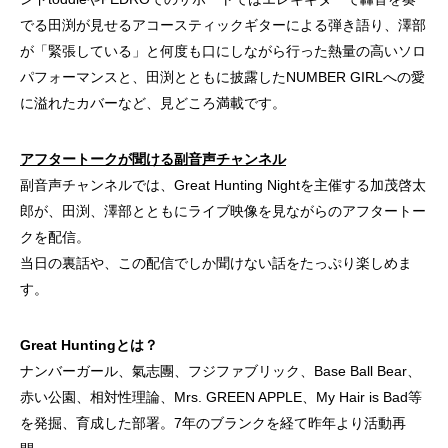
でる田渕が見せるアコースティックギターによる弾き語り、澤部
が「緊張している」と何度も口にしながら行った熱量の高いソロ
パフォーマンスと、田渕とともに披露したNUMBER GIRLへの愛
に溢れたカバーなど、見どころ満載です。
アフタートークが聞ける副音声チャンネル
副音声チャンネルでは、Great Hunting Nightを主催する加茂啓太
郎が、田渕、澤部とともにライブ映像を見ながらのアフタートー
クを配信。
当日の裏話や、この配信でしか聞けない話をたっぷり楽しめま
す。
Great Huntingとは？
ナンバーガール、氣志團、フジファブリック、Base Ball Bear、
赤い公園、相対性理論、Mrs. GREEN APPLE、My Hair is Bad等
を発掘、育成した部署。7年のブランクを経て昨年より活動再