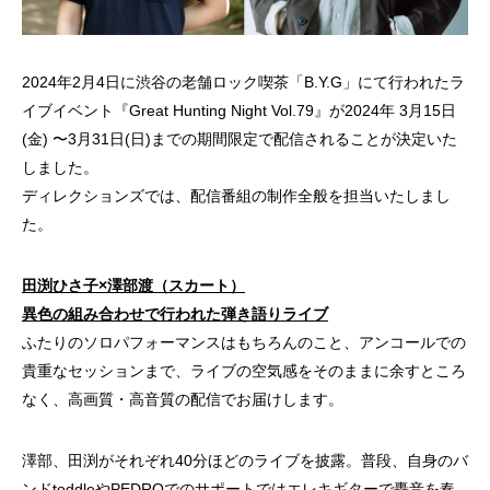
2024年2月4日に渋谷の老舗ロック喫茶「B.Y.G」にて行われたラ
イブイベント『Great Hunting Night Vol.79』が2024年 3月15日
(金) 〜3月31日(日)までの期間限定で配信されることが決定いた
しました。
ディレクションズでは、配信番組の制作全般を担当いたしまし
た。
田渕ひさ子×澤部渡（スカート）
異色の組み合わせで行われた弾き語りライブ
ふたりのソロパフォーマンスはもちろんのこと、アンコールでの
貴重なセッションまで、ライブの空気感をそのままに余すところ
なく、高画質・高音質の配信でお届けします。
澤部、田渕がそれぞれ40分ほどのライブを披露。普段、自身のバ
ンドtoddleやPEDROでのサポートではエレキギターで轟音を奏