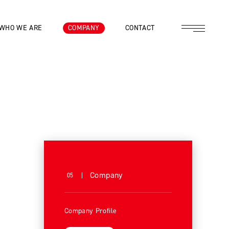
WHO WE ARE
COMPANY
CONTACT
は
Company
05
Company Profile