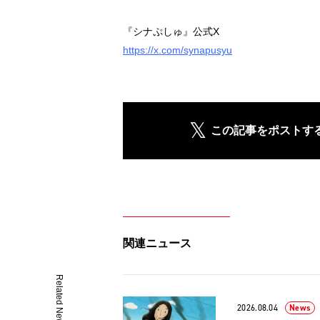
『シナぷしゅ』公式X
https://x.com/synapusyu
この記事をポストす
関連ニュース
Related News
2026.08.04
News