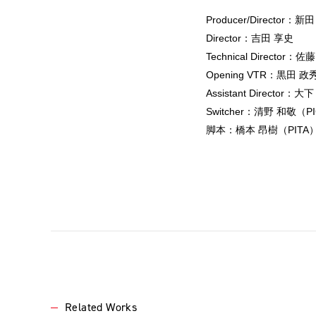
Producer/Director：新
Director：吉田 享史
Technical Directo
Opening VTR：黒田 政
Assistant Director：大
Switcher：清野 和敬（P
脚本：橋本 昂樹（PITA
Related Works