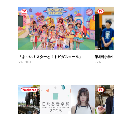
TV
TV
「よ～い！スターと！トビダスクール」
第3回小学
テレビ朝日
Eテレ
Workshop
TV