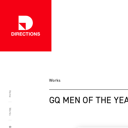
一覧に戻る
Works
Home
GQ MEN OF THE YE
Works