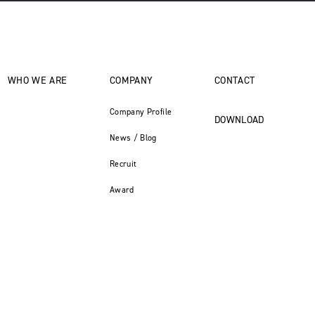
WHO WE ARE
COMPANY
CONTACT
Company Profile
DOWNLOAD
News / Blog
Recruit
Award