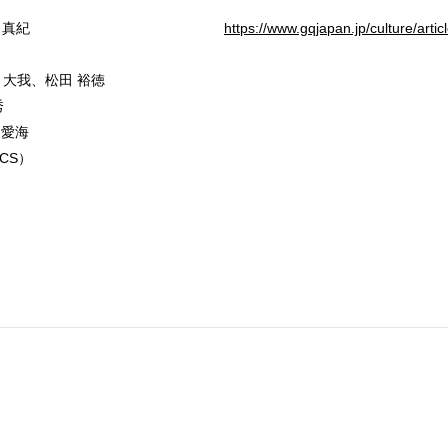
田 真紀
https://www.gqjapan.jp/culture/arti
r：佐藤 大我、松田 裕徳
秀
下 愛海
ICS）
）