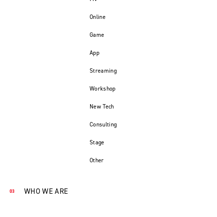
Online
Game
App
Streaming
Workshop
New Tech
Consulting
Stage
Other
WHO WE ARE