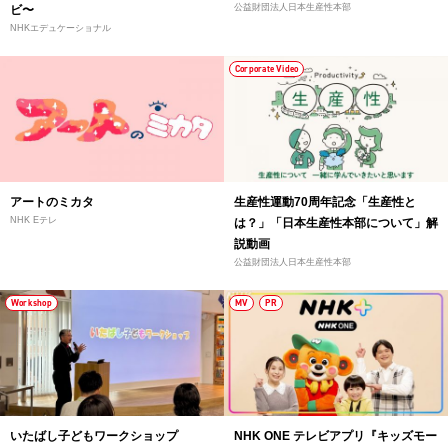
公益財団法人日本生産性本部
ビ〜
NHKエデュケーショナル
Corporate Video
アートのミカタ
生産性運動70周年記念「生産性と
NHK Eテレ
は？」「日本生産性本部について」解
説動画
公益財団法人日本生産性本部
Workshop
MV
PR
いたばし子どもワークショップ
NHK ONE テレビアプリ『キッズモー