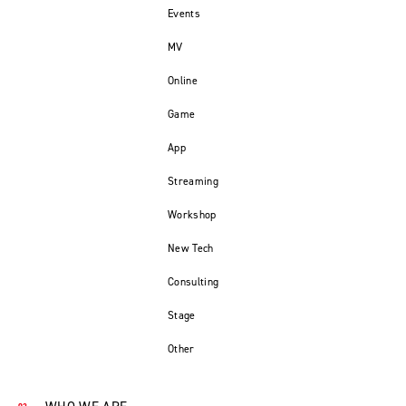
Events
MV
Online
Game
App
Streaming
Workshop
New Tech
Consulting
Stage
Other