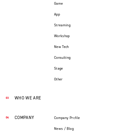
Game
App
Streaming
Workshop
New Tech
Consulting
Stage
Other
WHO WE ARE
COMPANY
Company Profile
News / Blog