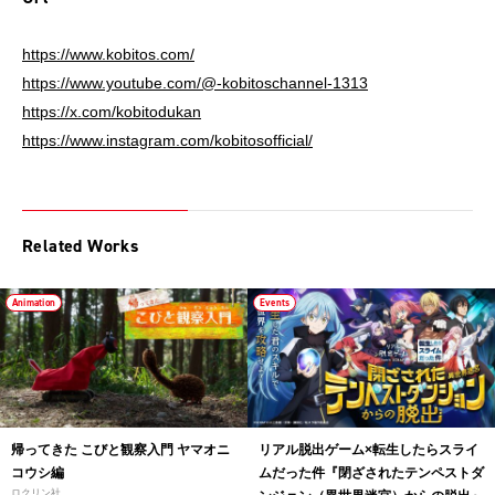
https://www.kobitos.com/
https://www.youtube.com/@-kobitoschannel-1313
https://x.com/kobitodukan
https://www.instagram.com/kobitosofficial/
Related Works
Animation
Events
帰ってきた こびと観察入門 ヤマオニ
リアル脱出ゲーム×転生したらスライ
コウシ編
ムだった件『閉ざされたテンペストダ
ロクリン社