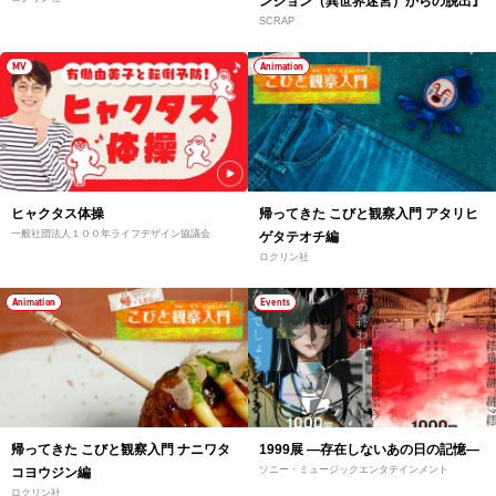
ンジョン（異世界迷宮）からの脱出』
SCRAP
MV
Animation
ヒャクタス体操
帰ってきた こびと観察入門 アタリヒ
一般社団法人１００年ライフデザイン協議会
ゲタテオチ編
ロクリン社
Animation
Events
帰ってきた こびと観察入門 ナニワタ
1999展 ―存在しないあの日の記憶―
ソニー・ミュージックエンタテインメント
コヨウジン編
ロクリン社