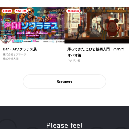
Events
New Tech
Animation
Bar・AIソクラテス展
帰ってきた こびと観察入門 ハマバ
株式会社オプテージ
オバオ編
株式会社人間
ロクリン社
Readmore
Please feel