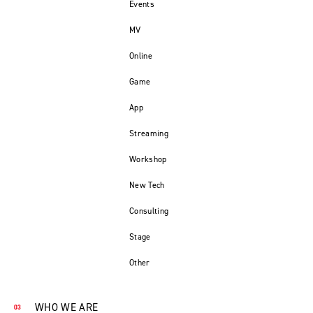
Events
MV
Online
Game
App
Streaming
Workshop
New Tech
Consulting
Stage
Other
WHO WE ARE