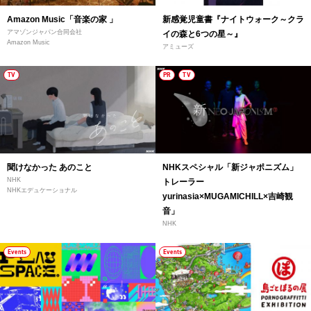
Amazon Music「音楽の家 」
新感覚児童書『ナイトウォーク～クラ
アマゾンジャパン合同会社
イの森と6つの星～』
Amazon Music
アミューズ
TV
PR
TV
聞けなかった あのこと
NHKスペシャル「新ジャポニズム」
NHK
トレーラー
NHKエデュケーショナル
yurinasia×MUGAMICHILL×吉崎観
音」
NHK
Events
Events