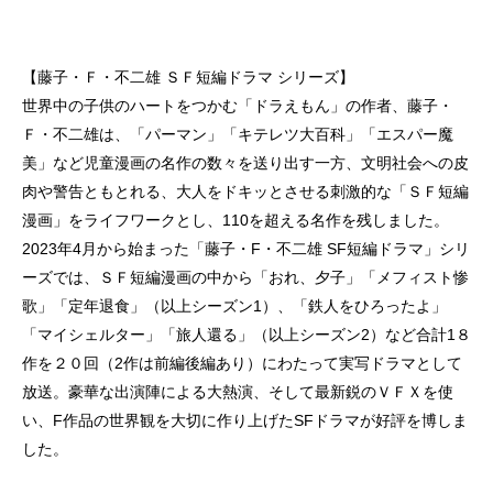
【藤子・Ｆ・不二雄 ＳＦ短編ドラマ シリーズ】
世界中の子供のハートをつかむ「ドラえもん」の作者、藤子・
Ｆ・不二雄は、「パーマン」「キテレツ大百科」「エスパー魔
美」など児童漫画の名作の数々を送り出す一方、文明社会への皮
肉や警告ともとれる、大人をドキッとさせる刺激的な「ＳＦ短編
漫画」をライフワークとし、110を超える名作を残しました。
2023年4月から始まった「藤子・F・不二雄 SF短編ドラマ」シリ
ーズでは、ＳＦ短編漫画の中から「おれ、夕子」「メフィスト惨
歌」「定年退食」（以上シーズン1）、「鉄人をひろったよ」
「マイシェルター」「旅人還る」（以上シーズン2）など合計1８
作を２０回（2作は前編後編あり）にわたって実写ドラマとして
放送。豪華な出演陣による大熱演、そして最新鋭のＶＦＸを使
い、F作品の世界観を大切に作り上げたSFドラマが好評を博しま
した。