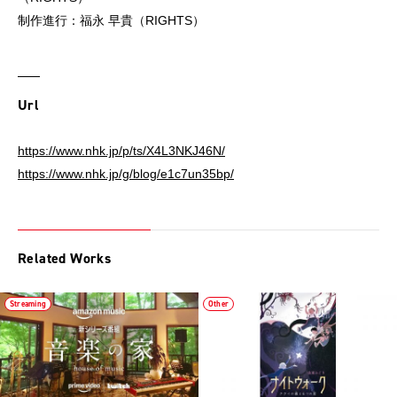
制作進行：福永 早貴（RIGHTS）
Url
https://www.nhk.jp/p/ts/X4L3NKJ46N/
https://www.nhk.jp/g/blog/e1c7un35bp/
Related Works
Streaming
Other