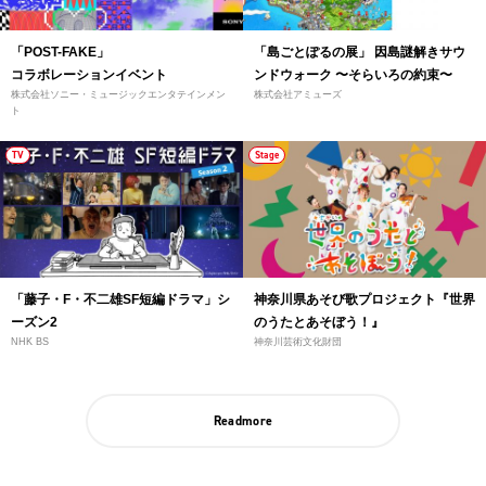
「POST-FAKE」
「島ごとぽるの展」 因島謎解きサウ
コラボレーションイベント
ンドウォーク 〜そらいろの約束〜
株式会社ソニー・ミュージックエンタテインメン
株式会社アミューズ
ト
TV
Stage
「藤子・F・不二雄SF短編ドラマ」シ
神奈川県あそび歌プロジェクト『世界
ーズン2
のうたとあそぼう！』
NHK BS
神奈川芸術文化財団
Readmore