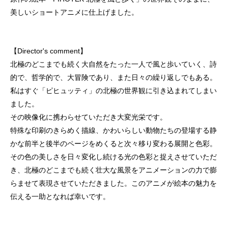
美しいショートアニメに仕上げました。
【Director's comment】
北極のどこまでも続く大自然をたった一人で風と歩いていく、詩
的で、哲学的で、大冒険であり、また日々の繰り返しでもある。
私はすぐ「ピヒュッティ」の北極の世界観に引き込まれてしまい
ました。
その映像化に携わらせていただき大変光栄です。
特殊な印刷のきらめく描線、かわいらしい動物たちの登場する静
かな前半と後半のページをめくると次々移り変わる展開と色彩。
その色の美しさを日々変化し続ける光の色彩と捉えさせていただ
き、北極のどこまでも続く壮大な風景をアニメーションの力で膨
らませて表現させていただきました。このアニメが絵本の魅力を
伝える一助となれば幸いです。