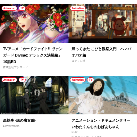
Animation
TV
Animation
TVアニメ「カードファイト!! ヴァン
帰ってきた こびと観察入門 ハマバ
ガード Divinez デラックス決勝編」
オバオ編
ロクリン社
10話ED
株式会社ブシロード
Animation
TV
Animation
TV
黒執事 -緑の魔女編-
アニメーション・ドキュメンタリー
CloverWorks
いわたくんちのおばあちゃん
NHK