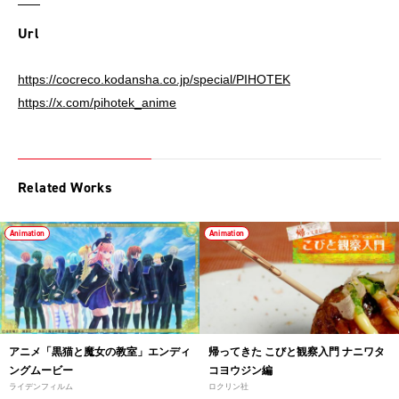
Url
https://cocreco.kodansha.co.jp/special/PIHOTEK
https://x.com/pihotek_anime
Related Works
Animation
Animation
アニメ「黒猫と魔女の教室」エンディ
帰ってきた こびと観察入門 ナニワタ
ングムービー
コヨウジン編
ライデンフィルム
ロクリン社