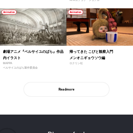
NHKエデュケーショナル
Animation
Animation
劇場アニメ『ベルサイユのばら』作品
帰ってきた こびと観察入門
内イラスト
メンオニギョウソウ編
MAPPA
ロクリン社
ベルサイユのばら製作委員会
Readmore