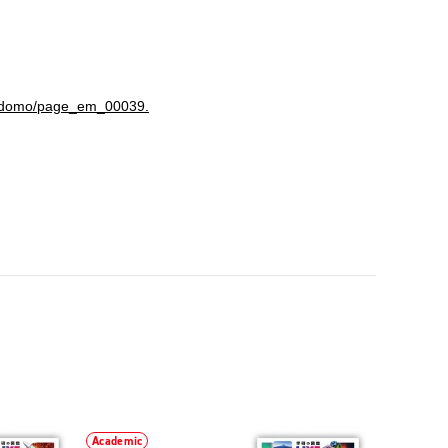
/kodomo/page_em_00039.
Academic