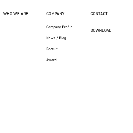
WHO WE ARE
COMPANY
CONTACT
Company Profile
DOWNLOAD
News / Blog
Recruit
Award