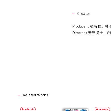
Creator
Producer：楢崎 匡、林 
Director：安部 勇士、
Related Works
Academic
Academic