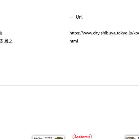
Url
要
https://www.city.shibuya.tokyo.jp
近藤 雅之
html
Academic