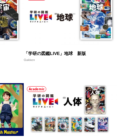
「学研の図鑑LIVE」地球 新版
Gakken
Academic