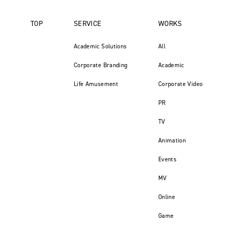
TOP
SERVICE
WORKS
Academic Solutions
All
Corporate Branding
Academic
Life Amusement
Corporate Video
PR
TV
Animation
Events
MV
Online
Game