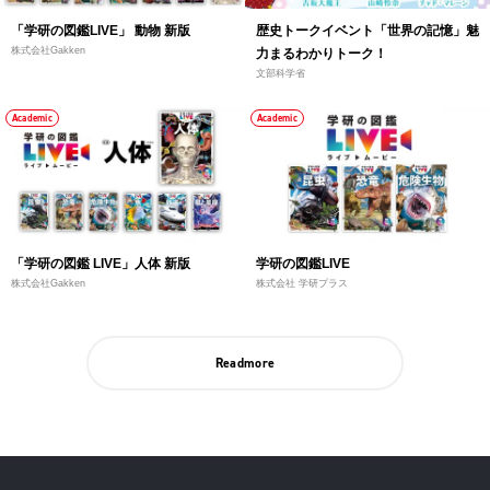
「学研の図鑑LIVE」 動物 新版
歴史トークイベント「世界の記憶」魅
株式会社Gakken
力まるわかりトーク！
文部科学省
Academic
Academic
「学研の図鑑 LIVE」人体 新版
学研の図鑑LIVE
株式会社Gakken
株式会社 学研プラス
Readmore