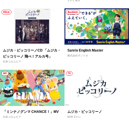
テレビ東京
Other
Academic
ムジカ・ピッコリーノCD 「ムジカ・
Sanrio English Master
株式会社サンリオ
ピッコリーノ 飛べ！アルカ号」
日本コロムビア
MV
TV
「ミンナノグンマ CHANCE！」MV
ムジカ・ピッコリーノ
日本コロムビア
NHK Eテレ