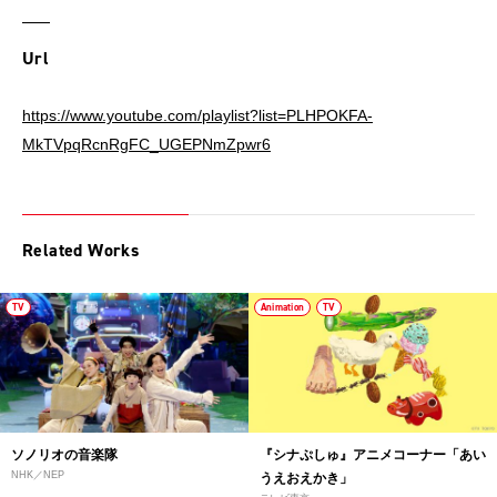
Url
https://www.youtube.com/playlist?list=PLHPOKFA-
MkTVpqRcnRgFC_UGEPNmZpwr6
Related Works
TV
Animation
TV
ソノリオの音楽隊
『シナぷしゅ』アニメコーナー「あい
NHK／NEP
うえおえかき」