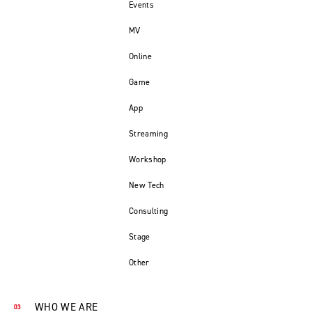
Events
MV
Online
Game
App
Streaming
Workshop
New Tech
Consulting
Stage
Other
WHO WE ARE