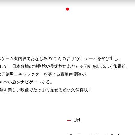
-」のゲーム案内役でおなじみの“こんのすけ”が、ゲームを飛び出し、
”として、日本各地の博物館や美術館に名だたる刀剣を訪ね歩く旅番組。
-」の刀剣男士キャラクターを演じる豪華声優陣が、
ル〜い旅をナビゲートする。
剣を美しい映像でたっぷり見せる超永久保存版！
Url