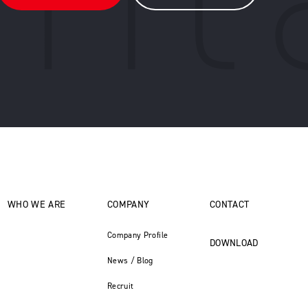
WHO WE ARE
COMPANY
CONTACT
Company Profile
DOWNLOAD
News / Blog
Recruit