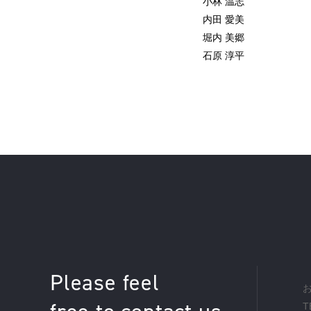
小林 温志
内田 愛美
堀内 美郷
石原 淳平
Please feel
T