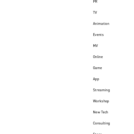
PR
TV
Animation
Events
MV
Online
Game
App
Streaming
Workshop
New Tech
Consulting