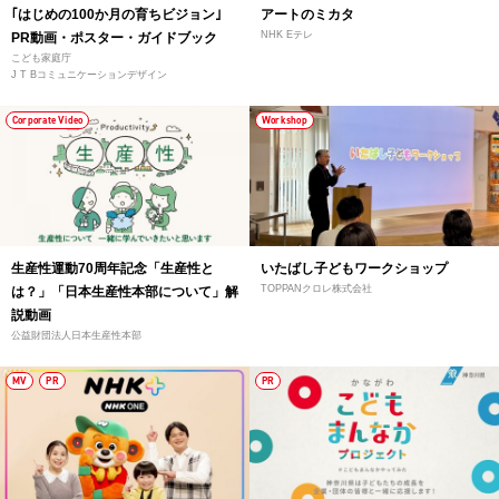
｢はじめの100か月の育ちビジョン｣
アートのミカタ
NHK Eテレ
PR動画・ポスター・ガイドブック
こども家庭庁
J T Bコミュニケーションデザイン
Corporate Video
Workshop
生産性運動70周年記念「生産性と
いたばし子どもワークショップ
TOPPANクロレ株式会社
は？」「日本生産性本部について」解
説動画
公益財団法人日本生産性本部
MV
PR
PR