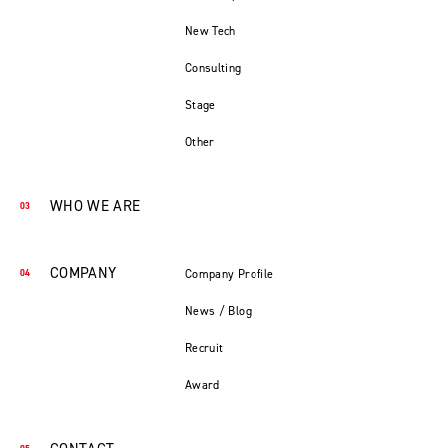
New Tech
Consulting
Stage
Other
WHO WE ARE
COMPANY
Company Profile
News / Blog
Recruit
Award