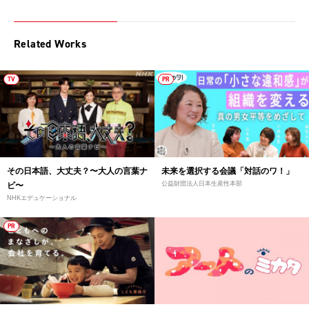
Related Works
TV
PR
その日本語、大丈夫？〜大人の言葉ナ
未来を選択する会議「対話のワ！」
公益財団法人日本生産性本部
ビ〜
NHKエデュケーショナル
PR