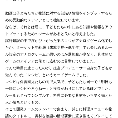
動画は子どもたちが物語に対する知識や情報をインプットするた
めの受動的なメディアとして機能しています。
ならば、それとは逆に、子どもたちの中にある知識や情報をアウ
トプットするためのツールがあると良いと考えました。
試行錯誤の中で浮かび上がった案の１つがアナログゲーム化でし
たが、ターゲット年齢層（未就学児〜低学年）でも楽しめるルー
ル設定のアナログゲームが思いのほか選択肢が少なく、具体的な
ゲームのアイデアに落とし込むのに苦労していました。
そんな時目に止まったのが、担当プロデューサー自身の子どもが
遊んでいた「レシピ」というカードゲームでした。
レシピは保育園児たちの間で人気で、子どもたち同士で「明日も
一緒にレシピやろうねー」と挨拶がわりにしているほどでした。
ルールも至ってシンプルで、料理に必要な具材をいち早く揃えた
人が勝ちというもの。
そこで開発チームのメンバーで集まり、試しに料理メニューを物
語のタイトルに、具材を物語の構成要素に置き換えてプレイして