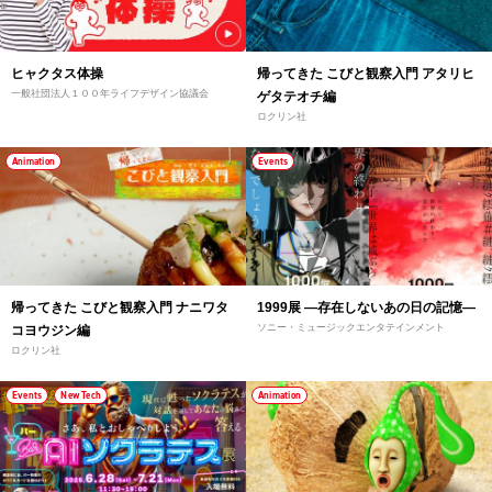
ヒャクタス体操
帰ってきた こびと観察入門 アタリヒ
一般社団法人１００年ライフデザイン協議会
ゲタテオチ編
ロクリン社
Animation
Events
帰ってきた こびと観察入門 ナニワタ
1999展 ―存在しないあの日の記憶―
ソニー・ミュージックエンタテインメント
コヨウジン編
ロクリン社
Events
New Tech
Animation