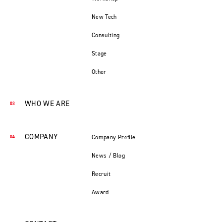
New Tech
Consulting
Stage
Other
WHO WE ARE
COMPANY
Company Profile
News / Blog
Recruit
Award