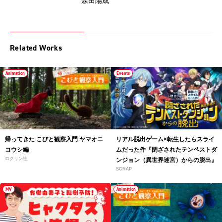
森田陽成
Related Works
Animation
Events
帰ってきた こびと観察入門 ヤマオニ
リアル脱出ゲーム×転生したらスライ
コウシ編
ムだった件『閉ざされたテンペストダ
ロクリン社
ンジョン（異世界迷宮）からの脱出』
SCRAP
MV
Animation