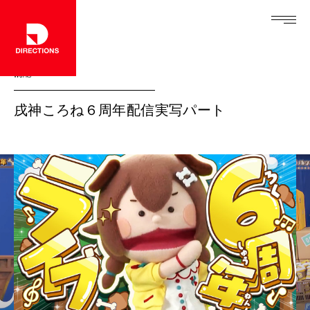
Works
戌神ころね６周年配信実写パート