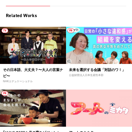
Related Works
TV
PR
その日本語、大丈夫？〜大人の言葉ナ
未来を選択する会議「対話のワ！」
公益財団法人日本生産性本部
ビ〜
NHKエデュケーショナル
PR