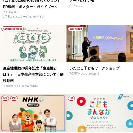
｢はじめの100か月の育ちビジョン｣
アートのミカタ
NHK Eテレ
PR動画・ポスター・ガイドブック
こども家庭庁
J T Bコミュニケーションデザイン
Corporate Video
Workshop
生産性運動70周年記念「生産性と
いたばし子どもワークショップ
TOPPANクロレ株式会社
は？」「日本生産性本部について」解
説動画
公益財団法人日本生産性本部
MV
PR
PR