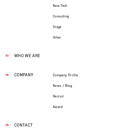
New Tech
Consulting
Stage
Other
WHO WE ARE
COMPANY
Company Profile
News / Blog
Recruit
Award
CONTACT