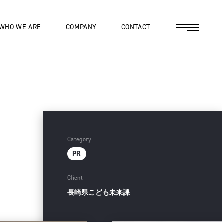
WHO WE ARE
COMPANY
CONTACT
Category
PR
Client
長崎県こども未来課