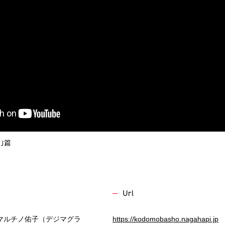
｣篇
Url
or：村川マルチノ佑子（デジマグラ
https://kodomobasho.nagahapi.jp