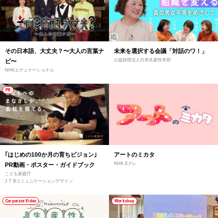
その日本語、大丈夫？〜大人の言葉ナ
未来を選択する会議「対話のワ！」
公益財団法人日本生産性本部
ビ〜
NHKエデュケーショナル
PR
｢はじめの100か月の育ちビジョン｣
アートのミカタ
NHK Eテレ
PR動画・ポスター・ガイドブック
こども家庭庁
J T Bコミュニケーションデザイン
Corporate Video
Workshop