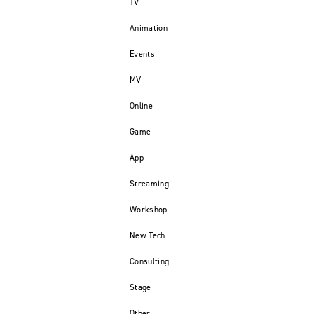
TV
Animation
Events
MV
Online
Game
App
Streaming
Workshop
New Tech
Consulting
Stage
Other