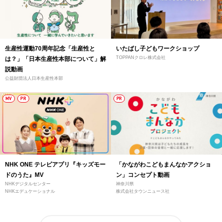
生産性運動70周年記念「生産性と
いたばし子どもワークショップ
TOPPANクロレ株式会社
は？」「日本生産性本部について」解
説動画
公益財団法人日本生産性本部
MV
PR
PR
NHK ONE テレビアプリ『キッズモー
「かながわこどもまんなかアクショ
ドのうた』MV
ン」コンセプト動画
NHKデジタルセンター
神奈川県
NHKエデュケーショナル
株式会社タウンニュース社