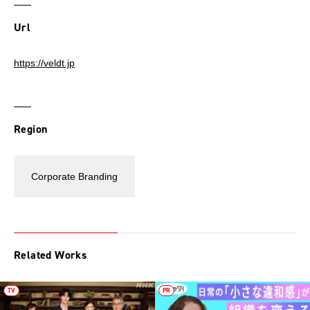
Url
https://veldt.jp
Region
Corporate Branding
Related Works
TV
PR