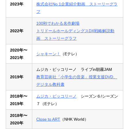
2023年
株式会社No.1企業紹介動画 ストーリーグラ
フ
100秒でわかる名作劇場
2022年
トリドールホールディングスDX戦略解説動
画 ストーリーグラフ
2020年〜
シャキーン！
（Eテレ）
2021年
ムジカ・ピッコリーノ ライブin朝霧JAM
2019年
教育芸術社「小学生の音楽」授業支援DVD、
デジタル教科書
2018年〜
ムジカ・ピッコリーノ
シーズン６/シーズン
2019年
７（Eテレ）
2018年〜
Close to ART
（NHK World）
2020年