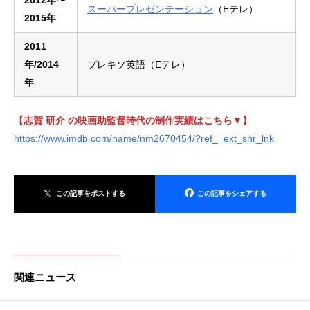
スーパープレゼンテーション
（Eテレ）
2015年
2011
年/2014
プレキソ英語（Eテレ）
年
【志賀 研介 の映画助監督時代の制作実績はこちら▼】
https://www.imdb.com/name/nm2670454/?ref_=ext_shr_lnk
この記事をポストする
この記事をシェアする
関連ニュース