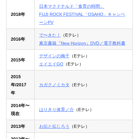
日本マクドナルド「食育の時間」
2018年
FUJI ROCK FESTIVAL「OSAHO」キャンペ
ーンPV
で〜きた！
（Eテレ）
2016年
東京書籍『New Horizon』DVD／電子教科書
デザインの梅干
（Eテレ）
2015年
エイエイGO
（Eテレ）
2015
年/2017
カガクノミカタ
（Eテレ）
年
2014年〜
はりきり体育ノ介
（Eテレ）
現在
2013年
お伝と伝じろう
（Eテレ）
2012年〜