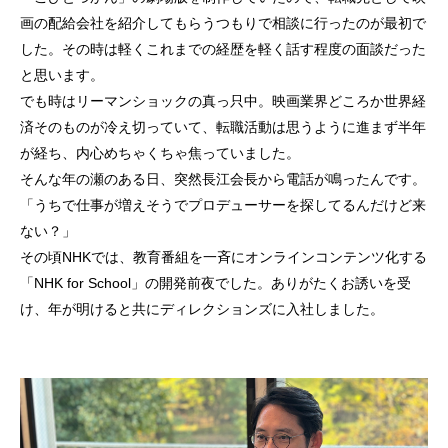
画の配給会社を紹介してもらうつもりで相談に行ったのが最初で
した。その時は軽くこれまでの経歴を軽く話す程度の面談だった
と思います。
でも時はリーマンショックの真っ只中。映画業界どころか世界経
済そのものが冷え切っていて、転職活動は思うように
進まず半年
が経ち、
内心めちゃくちゃ焦っていました。
そんな年の瀬のある日、突然長江会長から電話が鳴ったんです。
「うちで仕事が増えそうでプロデューサーを探してるんだけど来
ない？」
その頃NHKでは、教育番組を一斉にオンラインコンテンツ化する
「NHK for School」の開発前夜でした。ありがたくお誘いを受
け、年が明けると共にディレクションズに入社しました。