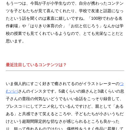
もう一つは、今我が子が小学生なので、自分が携わったコンテン
ツを子どもたちが見て喜んでくれたり、学校で友達と話題になっ
たという話を聞くのは素直に嬉しいですね。「100秒でわかる名
作劇場」や「はりきり体育の介」「お伝と伝じろう」なんかは学
校の授業でも見てくれているようなので、とても光栄なことだと
思います。
最近注目しているコンテンツは？
いま個人的にすごく好きで癒されてるのがイラストレーターの
つ
むパパ
さんのインスタです。5歳くらいの娘さんと3歳くらいの息
子さんの普段の何気ないどうでもいい会話をこっそり録音して、
プレスコ
※
にしてアニメ化しているんですけど、親として「ある
ある」と共感できて笑えるところや、子どもたちが小さいうちだ
けという超期間限定的な切なさが感じられるところも良かった
り、狙って作れるものではない、偶然性をうまく作品に昇華して