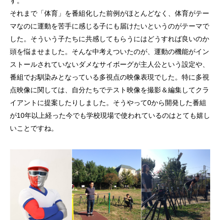
す。
それまで「体育」を番組化した前例がほとんどなく、体育がテー
マなのに運動を苦手に感じる子にも
届けたいという
のがテーマで
した。
そういう子たちに共感してもらうにはどうすれば良いのか
頭を悩ませました。そんな中考えついたのが、運動の機能がイン
ストールされていないダメなサイボーグが主人公という設定や、
番組でお馴染みとなっている多視点の映像表現でした。特に多視
点映像に関しては、自分たちでテスト映像を撮影＆編集してクラ
イアントに提案したりしました。そうやって0から開発した番組
が10年以上経った今でも学校現場で使われているのはとても嬉し
いことですね。