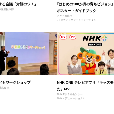
する会議「対話のワ！」
｢はじめの100か月の育ちビジョン｣
本生産性本部
ポスター・ガイドブック
こども家庭庁
J T Bコミュニケーションデザイン
MV
PR
どもワークショップ
NHK ONE テレビアプリ『キッズ
レ株式会社
た』MV
NHKデジタルセンター
NHKエデュケーショナル