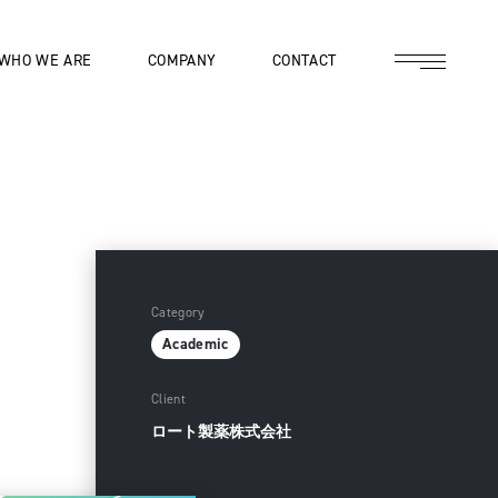
WHO WE ARE
COMPANY
CONTACT
Category
Academic
Client
ロート製薬株式会社