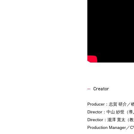
Creator
Producer：志賀 研介／
Director：中山 紗
Directior：瀧澤 寛
Production Manag