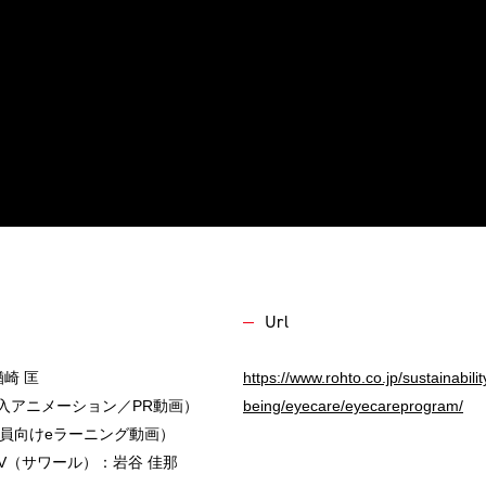
Url
楢崎 匡
https://www.rohto.co.jp/sustainabilit
世（導入アニメーション／PR動画）
being/eyecare/eyecareprogram/
太（教員向けeラーニング動画）
er／CV（サワール）：岩谷 佳那