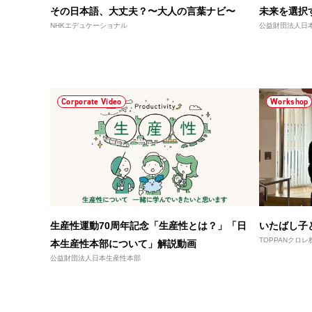
その日本語、大丈夫？〜大人の言葉ナビ〜
未来を選択
NHKエデュケーショナル
公益財団法人日
Corporate Video
Workshop
生産性運動70周年記念「生産性とは？」「日
いたばし子
TOPPANクロ
本生産性本部について」解説動画
公益財団法人日本生産性本部